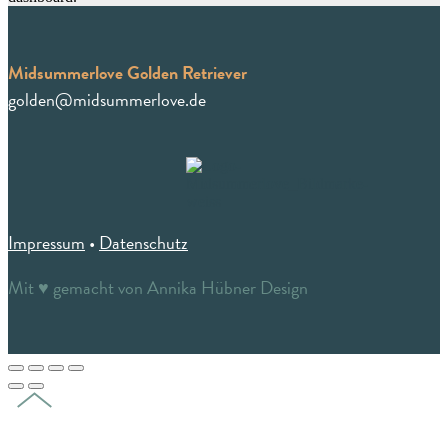
Midsummerlove Golden Retriever
golden@midsummerlove.de
Impressum
•
Datenschutz
Mit ♥︎ gemacht von Annika Hübner Design